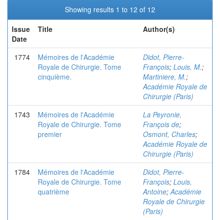
Showing results 1 to 12 of 12
Issue
Title
Author(s)
Date
1774
Mémoires de l'Académie
Didot, Pierre-
Royale de Chirurgie. Tome
François
;
Louis, M.
;
cinquième.
Martiniere, M.
;
Académie Royale de
Chirurgie (Paris)
1743
Mémoires de l'Académie
La Peyronie,
Royale de Chirurgie. Tome
François de
;
premier
Osmont, Charles
;
Académie Royale de
Chirurgie (Paris)
1784
Mémoires de l'Académie
Didot, Pierre-
Royale de Chirurgie. Tome
François
;
Louis,
quatrième
Antoine
;
Académie
Royale de Chirurgie
(Paris)