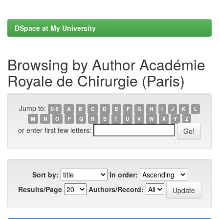
DSpace at My University
Browsing by Author Académie
Royale de Chirurgie (Paris)
Jump to:
0-9
A
B
C
D
E
F
G
H
I
J
K
L
M
N
O
P
Q
R
S
T
U
V
W
X
Y
Z
or enter first few letters:
Sort by:
In order:
Results/Page
Authors/Record: