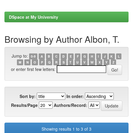
DSpace at My University
Browsing by Author Albon, T.
Jump to:
0-9
A
B
C
D
E
F
G
H
I
J
K
L
M
N
O
P
Q
R
S
T
U
V
W
X
Y
Z
or enter first few letters:
Sort by:
In order:
Results/Page
Authors/Record:
Showing results 1 to 3 of 3