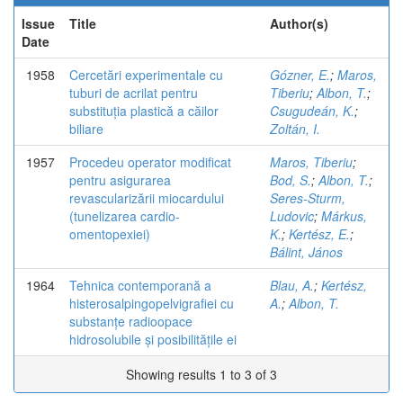
Issue
Title
Author(s)
Date
1958
Cercetări experimentale cu
Gózner, E.
;
Maros,
tuburi de acrilat pentru
Tiberiu
;
Albon, T.
;
substituția plastică a căilor
Csugudeán, K.
;
biliare
Zoltán, I.
1957
Procedeu operator modificat
Maros, Tiberiu
;
pentru asigurarea
Bod, S.
;
Albon, T.
;
revascularizării miocardului
Seres-Sturm,
(tunelizarea cardio-
Ludovic
;
Márkus,
omentopexiei)
K.
;
Kertész, E.
;
Bálint, János
1964
Tehnica contemporană a
Blau, A.
;
Kertész,
histerosalpingopelvigrafiei cu
A.
;
Albon, T.
substanțe radioopace
hidrosolubile și posibilitățile ei
Showing results 1 to 3 of 3