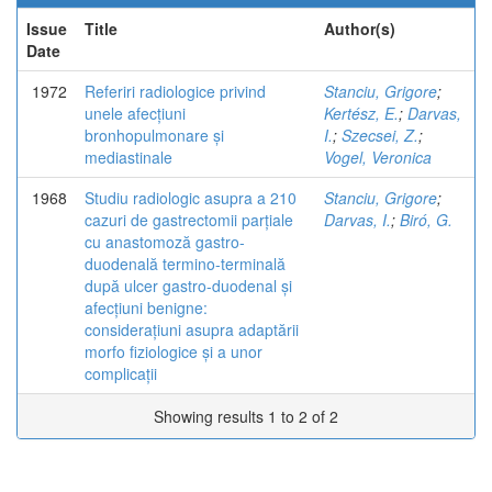
Issue
Title
Author(s)
Date
1972
Referiri radiologice privind
Stanciu, Grigore
;
unele afecțiuni
Kertész, E.
;
Darvas,
bronhopulmonare și
I.
;
Szecsei, Z.
;
mediastinale
Vogel, Veronica
1968
Studiu radiologic asupra a 210
Stanciu, Grigore
;
cazuri de gastrectomii parțiale
Darvas, I.
;
Biró, G.
cu anastomoză gastro-
duodenală termino-terminală
după ulcer gastro-duodenal și
afecțiuni benigne:
considerațiuni asupra adaptării
morfo fiziologice și a unor
complicații
Showing results 1 to 2 of 2