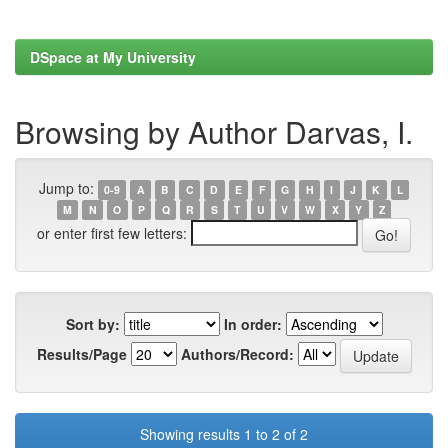
DSpace at My University
Browsing by Author Darvas, I.
Jump to:
0-9
A
B
C
D
E
F
G
H
I
J
K
L
M
N
O
P
Q
R
S
T
U
V
W
X
Y
Z
or enter first few letters:
Sort by:
In order:
Results/Page
Authors/Record:
Showing results 1 to 2 of 2