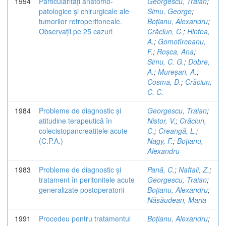
1994
Particularități anatomo-
Georgescu, Traian
;
patologice și chirurgicale ale
Simu, George
;
tumorilor retroperitoneale.
Boțianu, Alexandru
;
Observații pe 25 cazuri
Crăciun, C.
;
Hintea,
A.
;
Gomotîrceanu,
F.
;
Roșca, Ana
;
Simu, C. G.
;
Dobre,
A.
;
Mureșan, A.
;
Cosma, D.
;
Crăciun,
C. C.
1984
Probleme de diagnostic și
Georgescu, Traian
;
atitudine terapeutică în
Nistor, V.
;
Crăciun,
colecistopancreatitele acute
C.
;
Creangă, L.
;
(C.P.A.)
Nagy, F.
;
Boțianu,
Alexandru
1983
Probleme de diagnostic și
Pană, C.
;
Naftali, Z.
;
tratament în peritonitele acute
Georgescu, Traian
;
generalizate postoperatorii
Boțianu, Alexandru
;
Năsăudean, Maria
1991
Procedeu pentru tratamentul
Boțianu, Alexandru
;