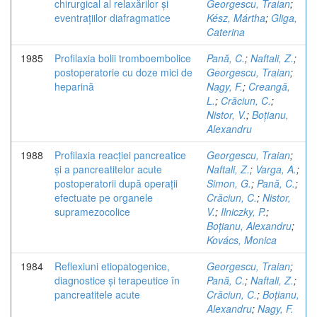
chirurgical al relaxărilor și
Georgescu, Traian
;
eventrațiilor diafragmatice
Kész, Mártha
;
Gliga,
Caterina
1985
Profilaxia bolii tromboembolice
Pană, C.
;
Naftali, Z.
;
postoperatorie cu doze mici de
Georgescu, Traian
;
heparină
Nagy, F.
;
Creangă,
L.
;
Crăciun, C.
;
Nistor, V.
;
Boțianu,
Alexandru
1988
Profilaxia reacției pancreatice
Georgescu, Traian
;
și a pancreatitelor acute
Naftali, Z.
;
Varga, A.
;
postoperatorii după operații
Simon, G.
;
Pană, C.
;
efectuate pe organele
Crăciun, C.
;
Nistor,
supramezocolice
V.
;
Ilniczky, P.
;
Boțianu, Alexandru
;
Kovács, Monica
1984
Reflexiuni etiopatogenice,
Georgescu, Traian
;
diagnostice și terapeutice în
Pană, C.
;
Naftali, Z.
;
pancreatitele acute
Crăciun, C.
;
Boțianu,
Alexandru
;
Nagy, F.