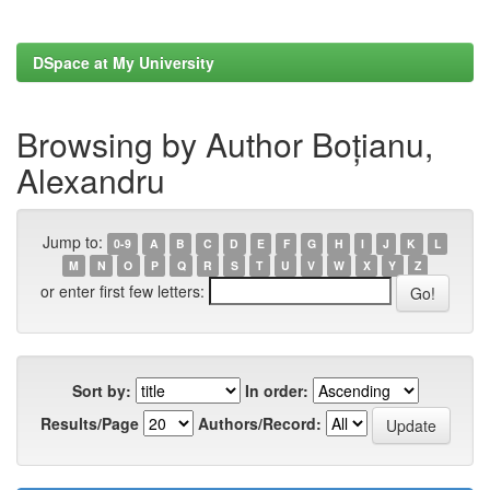
DSpace at My University
Browsing by Author Boțianu,
Alexandru
Jump to:
0-9
A
B
C
D
E
F
G
H
I
J
K
L
M
N
O
P
Q
R
S
T
U
V
W
X
Y
Z
or enter first few letters:
Sort by:
In order:
Results/Page
Authors/Record: