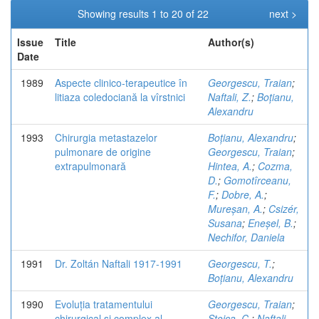
Showing results 1 to 20 of 22
next >
Issue
Title
Author(s)
Date
1989
Aspecte clinico-terapeutice în
Georgescu, Traian
;
litiaza coledociană la vîrstnici
Naftali, Z.
;
Boțianu,
Alexandru
1993
Chirurgia metastazelor
Boțianu, Alexandru
;
pulmonare de origine
Georgescu, Traian
;
extrapulmonară
Hintea, A.
;
Cozma,
D.
;
Gomotîrceanu,
F.
;
Dobre, A.
;
Mureșan, A.
;
Csizér,
Susana
;
Eneșel, B.
;
Nechifor, Daniela
1991
Dr. Zoltán Naftali 1917-1991
Georgescu, T.
;
Boțianu, Alexandru
1990
Evoluția tratamentului
Georgescu, Traian
;
chirurgical și complex al
Stoica, C.
;
Naftali,