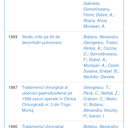
Gabriela
;
Gomotîrceanu,
Florin
;
Dobre, A.
;
Roșca, Anca
;
Mureșan, A.
1993
Studiu critic pe 65 de
Boțianu, Alexandru
;
decorticări pulmonare
Georgescu, Traian
;
Hintea, A.
;
Cozma,
D.
;
Gomotârceanu,
F.
;
Dobre, A.
;
Mureșan, A.
;
Csizér,
Susana
;
Eneșel, B.
;
Nechifor, Daniela
1987
Tratamentul chirurgical al
Georgescu, T.
;
ulcerului gastroduodenal pe
Pană, C.
;
Naftali, Z.
;
1589 cazuri operate în Clinica
Crăciun, C.
;
Nistor,
Chirurgicală nr. 2 din Tîrgu-
V.
;
Boțianu,
Mureș
Alexandru
;
Ilniczky,
P.
;
Ivanici, I.
1990
Tratamentul chirurgical
Boțianu, Alexandru
;