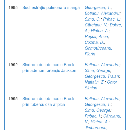
1995
Sechestrație pulmonară stângă
Georgescu, T.
;
Boțianu, Alexandru
;
Simu, G.
;
Pribac, I.
;
Căreianu, V.
;
Dobre,
A.
;
Hintea, A.
;
Roșca, Anca
;
Cozma, D.
;
Gomotîrceanu,
Florin
1992
Sindrom de lob mediu Brock
Boțianu, Alexandru
;
prin adenom bronșic Jackson
Simu, George
;
Georgescu, Traian
;
Naftalin, Z.
;
Cotoi,
Simion
1995
Sindrom de lob mediu Brock
Boțianu, Alexandru
;
prin tuberculoză atipică
Georgescu, T.
;
Simu, George
;
Pribac, I.
;
Căreianu,
V.
;
Hintea, A.
;
Jimboreanu,