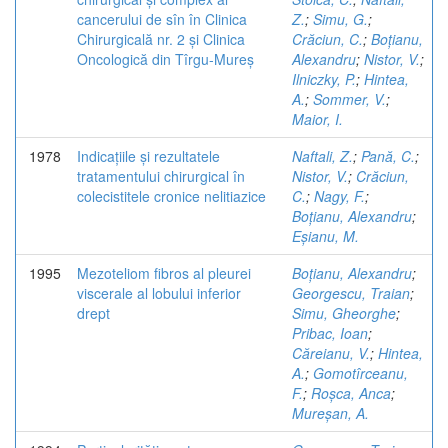
cancerului de sîn în Clinica
Z.
;
Simu, G.
;
Chirurgicală nr. 2 și Clinica
Crăciun, C.
;
Boțianu,
Oncologică din Tîrgu-Mureș
Alexandru
;
Nistor, V.
;
Ilniczky, P.
;
Hintea,
A.
;
Sommer, V.
;
Maior, I.
1978
Indicațiile și rezultatele
Naftali, Z.
;
Pană, C.
;
tratamentului chirurgical în
Nistor, V.
;
Crăciun,
colecistitele cronice nelitiazice
C.
;
Nagy, F.
;
Boțianu, Alexandru
;
Eșianu, M.
1995
Mezoteliom fibros al pleurei
Boțianu, Alexandru
;
viscerale al lobului inferior
Georgescu, Traian
;
drept
Simu, Gheorghe
;
Pribac, Ioan
;
Căreianu, V.
;
Hintea,
A.
;
Gomotîrceanu,
F.
;
Roșca, Anca
;
Mureșan, A.