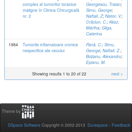
complex al tumorilor toracice
Georgescu, Traian
;
maligne în Clinica Chirurgicală
Simu, George
;
nr. 2
Naftali, Z
;
Nistor, V.
;
Crăciun, C.
;
Kész,
Mártha
;
Gliga,
Caterina
1984
Tumorile inflamatoare cronice
Pană, C.
;
Simu,
nespecifice ale cecului
George
;
Naftali, Z.
;
Boțianu, Alexandru
;
Eșianu, M.
Showing results 1 to 20 of 22
next >
Theme by
DSpace Software
Copyright © 2002-2013
Duraspace
-
Feedback