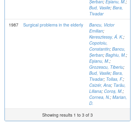
Șerban
;
Eșianu, M.
;
Bud, Vasile
;
Bara,
Tivadar
1987
Surgical problems in the elderly
Bancu, Victor
Emilian
;
Keresztessy, Á. K.
;
Copotoiu,
Constantin
;
Bancu,
Șerban
;
Baghiu, M.
;
Eșianu, M.
;
Grozescu, Tiberiu
;
Bud, Vasile
;
Bara,
Tivadar
;
Tollas, F.
;
Csizér, Ana
;
Tarău,
Liliana
;
Coroș, M.
;
Cornea, N.
;
Marian,
D.
Showing results 1 to 3 of 3