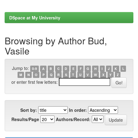
DSpace at My University
Browsing by Author Bud,
Vasile
Jump to:
0-9
A
B
C
D
E
F
G
H
I
J
K
L
M
N
O
P
Q
R
S
T
U
V
W
X
Y
Z
or enter first few letters:
Sort by:
In order:
Results/Page
Authors/Record: