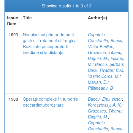
Showing results 1 to 3 of 3
Issue
Title
Author(s)
Date
1993
Neoplasmul primar de bont
Copotoiu,
gastric. Tratament chirurgical.
Constantin
;
Bancu,
Rezultate postoperatorii
Victor Emilian
;
imediate și la distanță
Grozescu, Tiberiu
;
Baghiu, M.
;
Eșianu,
M.
;
Bancu, Șerban
;
Bara, Tivadar
;
Bud,
Vasile
;
Coroș, M.
;
Marian, D.
;
Păltineanu, B.
1988
Operații complexe în tumorile
Bancu, Emil Victor
;
esocardiotuberozitare
Keresztessy, A. K.
;
Grozescu, Tiberiu
;
Baghiu, M.
;
Copotoiu,
Constantin
;
Bancu,