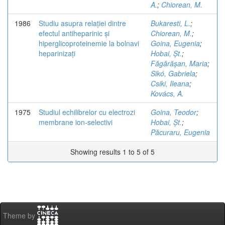
A.
;
Chiorean, M.
1986
Studiu asupra relației dintre
Bukaresti, L.
;
efectul antiheparinic și
Chiorean, M.
;
hiperglicoproteinemie la bolnavi
Goina, Eugenia
;
heparinizați
Hobai, Șt.
;
Făgărășan, Maria
;
Sikó, Gabriela
;
Csiki, Ileana
;
Kovács, A.
1975
Studiul echilibrelor cu electrozi
Goina, Teodor
;
membrane ion-selectivi
Hobai, Șt.
;
Păcuraru, Eugenia
Showing results 1 to 5 of 5
Theme by