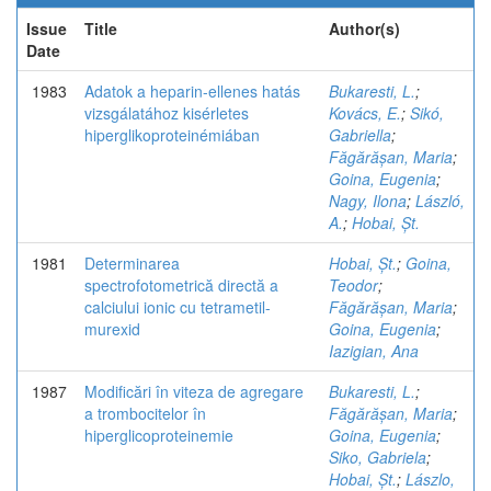
Issue
Title
Author(s)
Date
1983
Adatok a heparin-ellenes hatás
Bukaresti, L.
;
vizsgálatához kisérletes
Kovács, E.
;
Sikó,
hiperglikoproteinémiában
Gabriella
;
Făgărășan, Maria
;
Goina, Eugenia
;
Nagy, Ilona
;
László,
A.
;
Hobai, Șt.
1981
Determinarea
Hobai, Șt.
;
Goina,
spectrofotometrică directă a
Teodor
;
calciului ionic cu tetrametil-
Făgărășan, Maria
;
murexid
Goina, Eugenia
;
Iazigian, Ana
1987
Modificări în viteza de agregare
Bukaresti, L.
;
a trombocitelor în
Făgărășan, Maria
;
hiperglicoproteinemie
Goina, Eugenia
;
Siko, Gabriela
;
Hobai, Șt.
;
Lászlo,