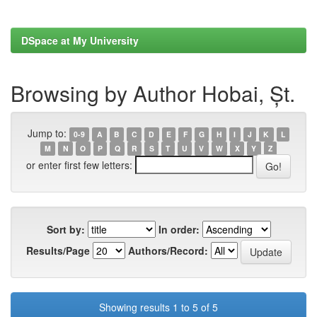
DSpace at My University
Browsing by Author Hobai, Șt.
Jump to:
0-9
A
B
C
D
E
F
G
H
I
J
K
L
M
N
O
P
Q
R
S
T
U
V
W
X
Y
Z
or enter first few letters:
Sort by:
In order:
Results/Page
Authors/Record:
Showing results 1 to 5 of 5