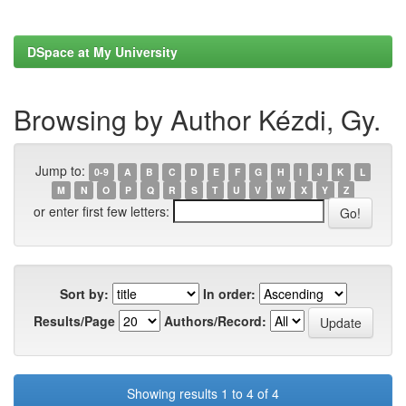
DSpace at My University
Browsing by Author Kézdi, Gy.
Jump to:
0-9
A
B
C
D
E
F
G
H
I
J
K
L
M
N
O
P
Q
R
S
T
U
V
W
X
Y
Z
or enter first few letters:
Sort by:
In order:
Results/Page
Authors/Record:
Showing results 1 to 4 of 4