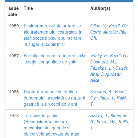
Issue
Title
Author(s)
Date
1989
Evaluarea rezultatelor tardive
Gliga, V.
;
Kézdi, Gy.
;
ale tratamentului chirurgical în
Opriș, Aurelia
;
Pál,
stafilocociile pleuropulmonare
Gh.
la sugari și copiii mici
1967
Rezultatele noastre în profilaxia
Vánky, F.
;
Kézdi, Gy.
;
luxației congenitale de șold
Cosmuta, M.
;
Fazakas, L.
;
Csizér,
Ana
;
Ciugudean,
Alice
1966
Ruptură traumatică totală a
Kerekes, A.
;
Kézdi,
duodenului, asociată cu ruptură
Gy.
;
Paizs, I.
;
Kalló,
gastrică la un copil de 3 ani
T.
1973
Toracele în pîlnie
Száva, J.
;
Kelemen,
(Reconsiderări asupra
A.
;
Kézdi, Gy.
;
Kalló,
mecanismului genetic și
T.
obiectivele adecvate de atac