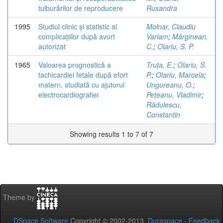
tulburărilor de reproducere
Ruxandra
1995
Studiul clinic și statistic al
Molnar, Claudiu
complicațiilor după avort
Varlam
;
Mărginean,
autorizat
C.
;
Olariu, S. P.
1965
Valoarea prognostică a
Truța, E.
;
Olariu, S.
tachicardiei fetale după efort
P.
;
Olariu, Marcela
;
matern, studiată cu ajutorul
Ungureanu, O.
;
electrocardiografiei
Pețeanu, Vladimir
;
Rădulescu,
Constantin
Showing results 1 to 7 of 7
Theme by
DSpace Software
Copyright © 2002-2013
Duraspace
-
Feedback