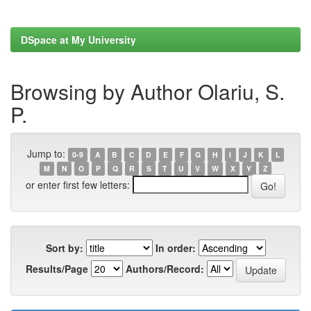
DSpace at My University
Browsing by Author Olariu, S.
P.
Jump to:
0-9
A
B
C
D
E
F
G
H
I
J
K
L
M
N
O
P
Q
R
S
T
U
V
W
X
Y
Z
or enter first few letters:
Sort by:
In order:
Results/Page
Authors/Record: