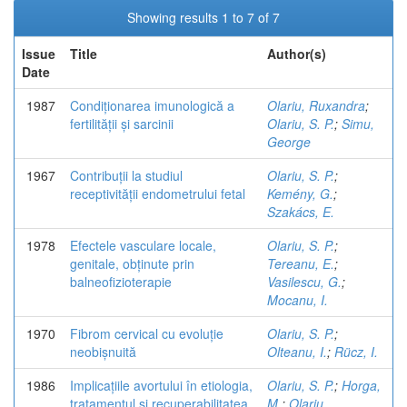
Showing results 1 to 7 of 7
Issue
Title
Author(s)
Date
1987
Condiționarea imunologică a
Olariu, Ruxandra
;
fertilității și sarcinii
Olariu, S. P.
;
Simu,
George
1967
Contribuții la studiul
Olariu, S. P.
;
receptivității endometrului fetal
Kemény, G.
;
Szakács, E.
1978
Efectele vasculare locale,
Olariu, S. P.
;
genitale, obținute prin
Tereanu, E.
;
balneofizioterapie
Vasilescu, G.
;
Mocanu, I.
1970
Fibrom cervical cu evoluție
Olariu, S. P.
;
neobișnuită
Olteanu, I.
;
Rücz, I.
1986
Implicațiile avortului în etiologia,
Olariu, S. P.
;
Horga,
tratamentul și recuperabilitatea
M.
;
Olariu,