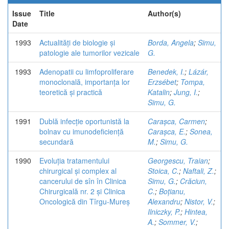
Issue
Title
Author(s)
Date
1993
Actualități de biologie și
Borda, Angela
;
Simu,
patologie ale tumorilor vezicale
G.
1993
Adenopatii cu limfoproliferare
Benedek, I.
;
Lázár,
monoclonală, importanța lor
Erzsébet
;
Tompa,
teoretică și practică
Katalin
;
Jung, I.
;
Simu, G.
1991
Dublă infecție oportunistă la
Carașca, Carmen
;
bolnav cu imunodeficiență
Carașca, E.
;
Sonea,
secundară
M.
;
Simu, G.
1990
Evoluția tratamentului
Georgescu, Traian
;
chirurgical și complex al
Stoica, C.
;
Naftali, Z.
;
cancerului de sîn în Clinica
Simu, G.
;
Crăciun,
Chirurgicală nr. 2 și Clinica
C.
;
Boțianu,
Oncologică din Tîrgu-Mureș
Alexandru
;
Nistor, V.
;
Ilniczky, P.
;
Hintea,
A.
;
Sommer, V.
;