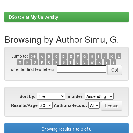
DSpace at My University
Browsing by Author Simu, G.
Jump to:
0-9
A
B
C
D
E
F
G
H
I
J
K
L
M
N
O
P
Q
R
S
T
U
V
W
X
Y
Z
or enter first few letters:
Sort by:
In order:
Results/Page
Authors/Record:
Showing results 1 to 8 of 8