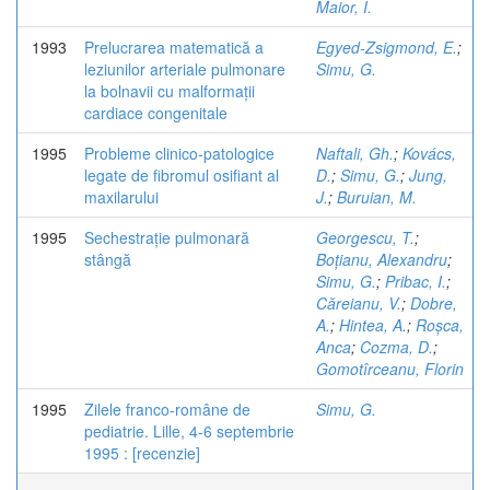
Maior, I.
1993
Prelucrarea matematică a
Egyed-Zsigmond, E.
;
leziunilor arteriale pulmonare
Simu, G.
la bolnavii cu malformații
cardiace congenitale
1995
Probleme clinico-patologice
Naftali, Gh.
;
Kovács,
legate de fibromul osifiant al
D.
;
Simu, G.
;
Jung,
maxilarului
J.
;
Buruian, M.
1995
Sechestrație pulmonară
Georgescu, T.
;
stângă
Boțianu, Alexandru
;
Simu, G.
;
Pribac, I.
;
Căreianu, V.
;
Dobre,
A.
;
Hintea, A.
;
Roșca,
Anca
;
Cozma, D.
;
Gomotîrceanu, Florin
1995
Zilele franco-române de
Simu, G.
pediatrie. Lille, 4-6 septembrie
1995 : [recenzie]