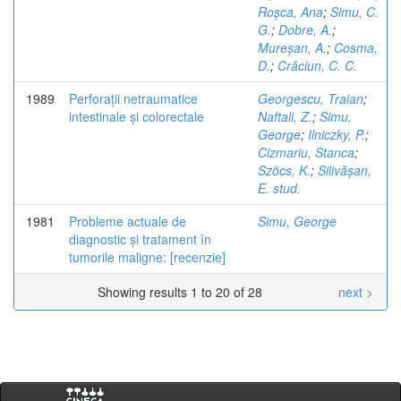
Roșca, Ana
;
Simu, C.
G.
;
Dobre, A.
;
Mureșan, A.
;
Cosma,
D.
;
Crăciun, C. C.
1989
Perforații netraumatice
Georgescu, Traian
;
intestinale și colorectale
Naftali, Z.
;
Simu,
George
;
Ilniczky, P.
;
Cizmariu, Stanca
;
Szöcs, K.
;
Silivășan,
E. stud.
1981
Probleme actuale de
Simu, George
diagnostic și tratament în
tumorile maligne: [recenzie]
Showing results 1 to 20 of 28
next >