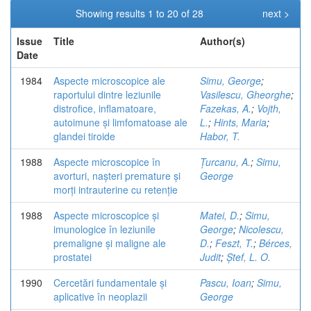
Showing results 1 to 20 of 28
next >
Issue
Title
Author(s)
Date
1984
Aspecte microscopice ale
Simu, George
;
raportului dintre leziunile
Vasilescu, Gheorghe
;
distrofice, inflamatoare,
Fazekas, A.
;
Vojth,
autoimune și limfomatoase ale
L.
;
Hints, Maria
;
glandei tiroide
Habor, T.
1988
Aspecte microscopice în
Țurcanu, A.
;
Simu,
avorturi, nașteri premature și
George
morți intrauterine cu retenție
1988
Aspecte microscopice și
Matei, D.
;
Simu,
imunologice în leziunile
George
;
Nicolescu,
premaligne și maligne ale
D.
;
Feszt, T.
;
Bérces,
prostatei
Judit
;
Ștef, L. O.
1990
Cercetări fundamentale și
Pascu, Ioan
;
Simu,
aplicative în neoplazii
George