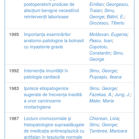
postoperatorii produse de
Emilian
;
Georgescu,
afecțiuni benigne necesitînd
Traian
;
Simu,
reintervenții laborioase
George
;
Bálint, E.
;
Grozescu, Tiberiu
1995
Importanța examinărilor
Moldovan, Eugenia
;
anatomo-patologice la bolnavii
Pascu, Ioan
;
cu myastenie gravis
Copotoiu,
Constantin
;
Simu,
George
1992
Intervenția imunității în
Simu, George
;
patologia cardiacă
Pușcașiu, Ileana
1983
Ipoteze etiopatogenice
Simu, George
;
sugerate de frecvența insolită
Fazekas, A.
;
Jung, J.
;
a unor carcinoame
Maier, Maria
rinofaringiene
1987
Leziuni cromozomiale și
Chiorean, Livia
;
histopatologice supraadăugate
Simu, George
;
de medicația antineoplazică cu
Țambrea, Marioara
antifalan în țesuturile normale