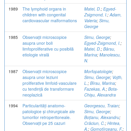
1989
The lymphoid organs in
Matei, D.
;
Egyed-
children with congenital
Zsigmond, I.
;
Adam,
cardiovascular malformations
Valeria
;
Simu,
George
1985
Observații microscopice
Simu, George
;
asupra unor boli
Egyed-Zsigmond, I.
;
limfoproliferative cu posibilă
Matei, D.
;
Bârsu,
etiologie virală
Marina
;
Manolescu,
N.
1987
Observații microscopice
Morfopatologie
;
asupra unor leziuni
Simu, George
;
Vojth,
proliferative limfoid-vasculare
L.
;
Bîrsu, Marina
;
cu tendință de transformare
Fazekas, A.
;
Bota-
neoplazică
Chișu, Alexandra
1994
Particularități anatomo-
Georgescu, Traian
;
patologice și chirurgicale ale
Simu, George
;
tumorilor retroperitoneale.
Boțianu, Alexandru
;
Observații pe 25 cazuri
Crăciun, C.
;
Hintea,
A.
;
Gomotîrceanu, F.
;