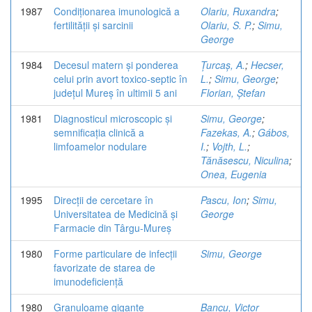
1987
Condiționarea imunologică a
Olariu, Ruxandra
;
fertilității și sarcinii
Olariu, S. P.
;
Simu,
George
1984
Decesul matern și ponderea
Țurcaș, A.
;
Hecser,
celui prin avort toxico-septic în
L.
;
Simu, George
;
județul Mureș în ultimii 5 ani
Florian, Ștefan
1981
Diagnosticul microscopic și
Simu, George
;
semnificația clinică a
Fazekas, A.
;
Gábos,
limfoamelor nodulare
I.
;
Vojth, L.
;
Tănăsescu, Niculina
;
Onea, Eugenia
1995
Direcții de cercetare în
Pascu, Ion
;
Simu,
Universitatea de Medicină și
George
Farmacie din Târgu-Mureș
1980
Forme particulare de infecții
Simu, George
favorizate de starea de
imunodeficiență
1980
Granuloame gigante
Bancu, Victor