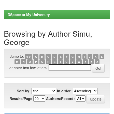
DSpace at My University
Browsing by Author Simu,
George
Jump to:
0-9
A
B
C
D
E
F
G
H
I
J
K
L
M
N
O
P
Q
R
S
T
U
V
W
X
Y
Z
or enter first few letters:
Sort by:
In order:
Results/Page
Authors/Record: