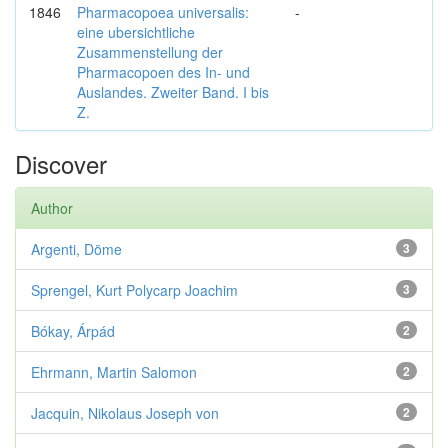
1846
Pharmacopoea universalis:
-
eine ubersichtliche
Zusammenstellung der
Pharmacopoen des In- und
Auslandes. Zweiter Band. I bis
Z.
Discover
Author
Argenti, Döme
3
Sprengel, Kurt Polycarp Joachim
3
Bókay, Árpád
2
Ehrmann, Martin Salomon
2
Jacquin, Nikolaus Joseph von
2