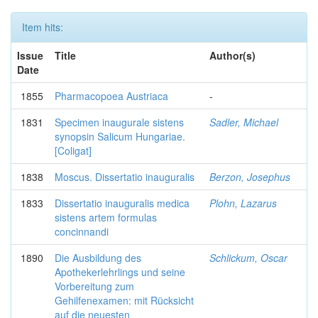
Item hits:
Issue
Title
Author(s)
Date
1855
Pharmacopoea Austriaca
-
1831
Specimen inaugurale sistens
Sadler, Michael
synopsin Salicum Hungariae.
[Coligat]
1838
Moscus. Dissertatio inauguralis
Berzon, Josephus
1833
Dissertatio inauguralis medica
Plohn, Lazarus
sistens artem formulas
concinnandi
1890
Die Ausbildung des
Schlickum, Oscar
Apothekerlehrlings und seine
Vorbereitung zum
Gehilfenexamen: mit Rücksicht
auf die neuesten