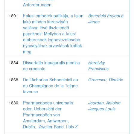
Anforderungen
1801
Falusi emberek patikája, a falun
Benedeki Enyedi ó
lakó minden keresztyén
János
valláson lévő tisztelendő
papokhoz: Mellyben a falusi
embereknek legnevezetesebb
nyavalyáinak orvoslások irattak
meg.
1834
Dissertatio inauguralis medica
Horetzky,
de creosoto
Franciscus
1868
De l'Achorion Schoenleinii ou
Grecescu, Dimitrie
du Champignon de la Teigne
faveuse
1830
Pharmacopoea universalis:
Jourdan, Antoine
oder, Uebersicht der
Jacques Louis
Pharmacopöen von
Amsterdam, Antwerpen,
Dublin...Zweiter Band. I bis Z