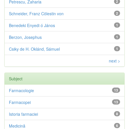
Petrescu, Zaharia
2
Schneider, Franz Cölestin von
2
Benedeki Enyedi ó János
1
Berzon, Josephus
1
Csiky de H. Oklánd, Sámuel
1
next >
Subject
Farmacologie
13
Farmacopei
13
Istoria farmaciei
8
Medicină
6