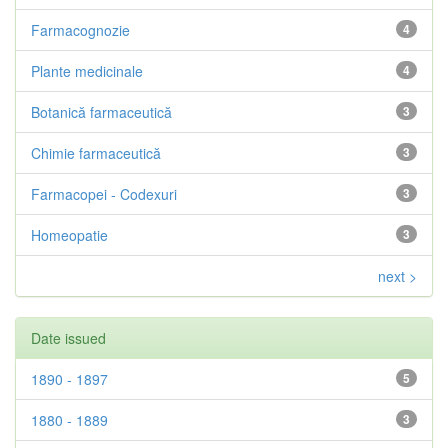
Farmacognozie
4
Plante medicinale
4
Botanică farmaceutică
3
Chimie farmaceutică
3
Farmacopei - Codexuri
3
Homeopatie
3
next >
Date issued
1890 - 1897
5
1880 - 1889
3