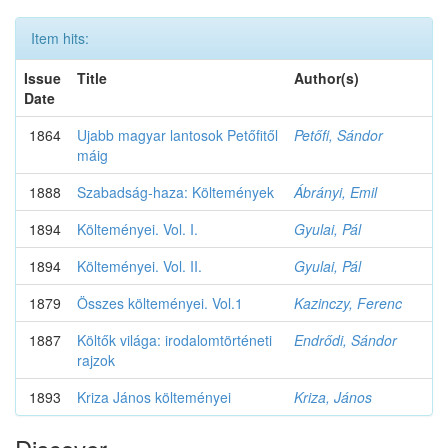
Item hits:
Issue
Title
Author(s)
Date
1864
Ujabb magyar lantosok Petőfitől
Petőfi, Sándor
máig
1888
Szabadság-haza: Költemények
Ábrányi, Emil
1894
Költeményei. Vol. I.
Gyulai, Pál
1894
Költeményei. Vol. II.
Gyulai, Pál
1879
Összes költeményei. Vol.1
Kazinczy, Ferenc
1887
Költők világa: irodalomtörténeti
Endrődi, Sándor
rajzok
1893
Kriza János költeményei
Kriza, János