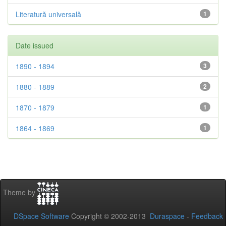
Literatură universală
1
Date issued
1890 - 1894
3
1880 - 1889
2
1870 - 1879
1
1864 - 1869
1
Theme by
DSpace Software
Copyright © 2002-2013
Duraspace
-
Feedback