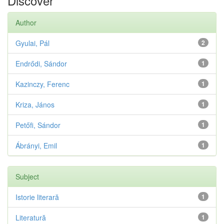
Discover
Author
Gyulai, Pál
2
Endrődi, Sándor
1
Kazinczy, Ferenc
1
Kriza, János
1
Petőfi, Sándor
1
Ábrányi, Emil
1
Subject
Istorie literară
1
Literatură
1