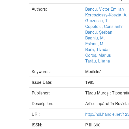
Authors:
Bancu, Victor Emilian
Keresztessy-Koszta, A.
Grozescu, T.
Copotoiu, Constantin
Bancu, Șerban
Baghiu, M.
Eșianu, M.
Bara, Tivadar
Coroș, Marius
Tarău, Liliana
Keywords:
Medicină
Issue Date:
1985
Publisher:
Târgu Mureș : Tipografi
Description:
Articol apărut în Revist
URI:
http://hdl.handle.net/
ISSN:
P III 696