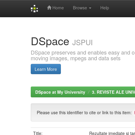
Home
Browse
Help
Skip
navigation
DSpace
JSPUI
DSpace preserves and enables easy and open
moving images, mpegs and data sets
Learn More
DSpace at My University
3. REVISTE ALE UNI
Please use this identifier to cite or link to this item:
Title:
Rezultate imediate și tar