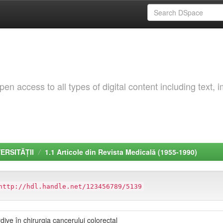
 access to all types of digital content including text, 
VERSITĂȚII
1.1 Articole din Revista Medicală (1955-1990)
http://hdl.handle.net/123456789/5139
dive în chirurgia cancerului colorectal