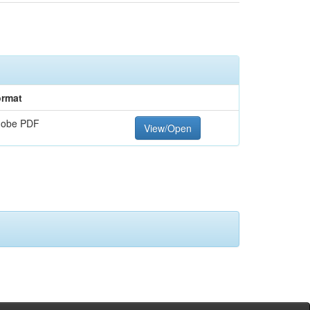
rmat
dobe PDF
View/Open