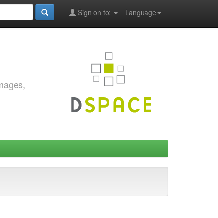
Sign on to:
Language
images,