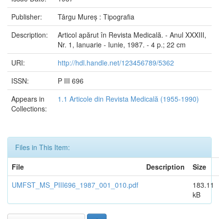
Publisher:
Târgu Mureș : Tipografia
Description:
Articol apărut în Revista Medicală. - Anul XXXIII,
Nr. 1, Ianuarie - Iunie, 1987. - 4 p.; 22 cm
URI:
http://hdl.handle.net/123456789/5362
ISSN:
P III 696
Appears in
1.1 Articole din Revista Medicală (1955-1990)
Collections:
Files in This Item:
File
Description
Size
UMFST_MS_PIII696_1987_001_010.pdf
183.11
kB