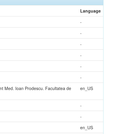
Language
-
-
-
-
-
-
ent Med. Ioan Prodescu. Facultatea de
en_US
-
-
en_US