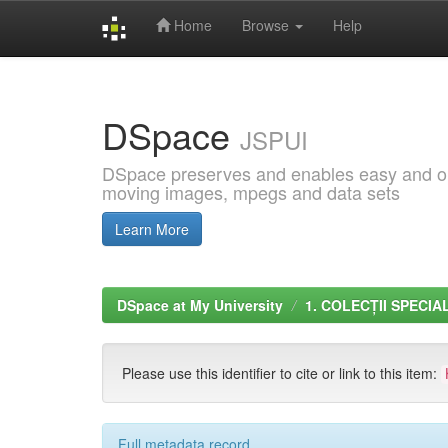
Home
Browse
Help
Skip
navigation
DSpace
JSPUI
DSpace preserves and enables easy and open
moving images, mpegs and data sets
Learn More
DSpace at My University
1. COLECȚII SPECIA
Please use this identifier to cite or link to this item:
Full metadata record