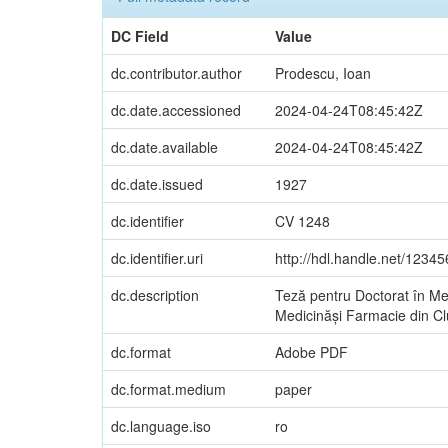
DC Field
Value
dc.contributor.author
Prodescu, Ioan
dc.date.accessioned
2024-04-24T08:45:42Z
dc.date.available
2024-04-24T08:45:42Z
dc.date.issued
1927
dc.identifier
CV 1248
dc.identifier.uri
http://hdl.handle.net/1234
dc.description
Teză pentru Doctorat în Me
Medicinăși Farmacie din Clu
dc.format
Adobe PDF
dc.format.medium
paper
dc.language.iso
ro