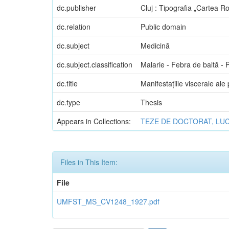
dc.publisher
Cluj : Tipografia „Cartea 
dc.relation
Public domain
dc.subject
Medicină
dc.subject.classification
Malarie - Febra de baltă - 
dc.title
Manifestațiile viscerale ale
dc.type
Thesis
Appears in Collections:
TEZE DE DOCTORAT, LUC
Files in This Item:
File
UMFST_MS_CV1248_1927.pdf