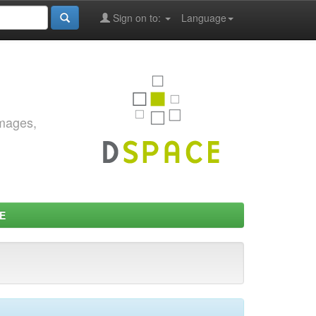
Sign on to:
Language
images,
E