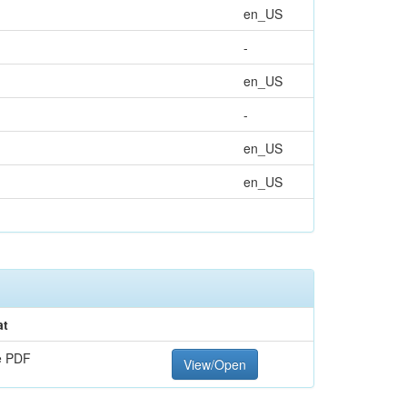
en_US
-
en_US
-
en_US
en_US
at
e PDF
View/Open