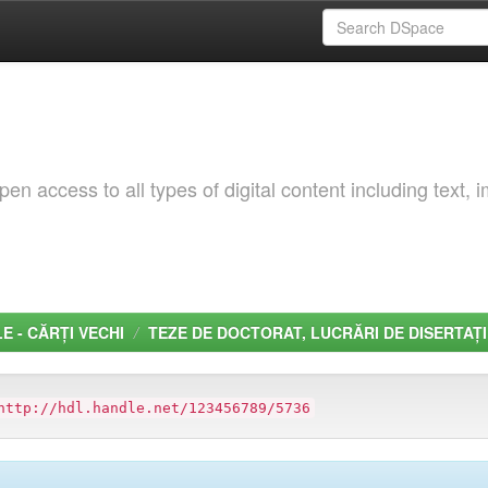
 access to all types of digital content including text, 
LE - CĂRȚI VECHI
TEZE DE DOCTORAT, LUCRĂRI DE DISERTAȚI
http://hdl.handle.net/123456789/5736