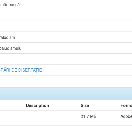
Românească”
Paludism
 paludismului
RĂRI DE DISERTAȚIE
Description
Size
Form
21.7 MB
Adob