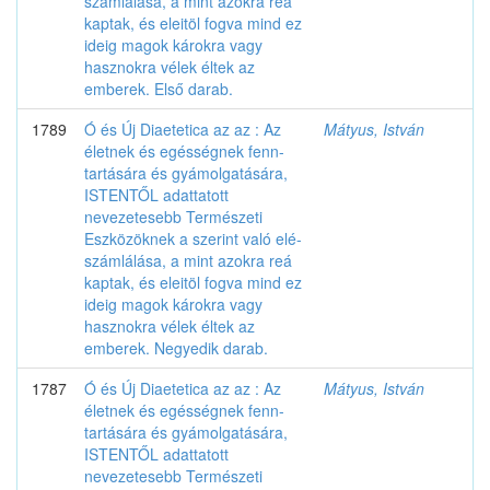
számlálása, a mint azokra reá
kaptak, és eleitöl fogva mind ez
ideig magok károkra vagy
hasznokra vélek éltek az
emberek. Első darab.
1789
Ó és Új Diaetetica az az : Az
Mátyus, István
életnek és egésségnek fenn-
tartására és gyámolgatására,
ISTENTŐL adattatott
nevezetesebb Természeti
Eszközöknek a szerint való elé-
számlálása, a mint azokra reá
kaptak, és eleitöl fogva mind ez
ideig magok károkra vagy
hasznokra vélek éltek az
emberek. Negyedik darab.
1787
Ó és Új Diaetetica az az : Az
Mátyus, István
életnek és egésségnek fenn-
tartására és gyámolgatására,
ISTENTŐL adattatott
nevezetesebb Természeti