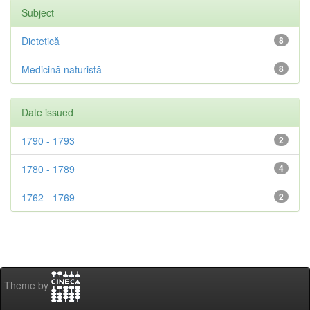
Subject
Dietetică
8
Medicină naturistă
8
Date issued
1790 - 1793
2
1780 - 1789
4
1762 - 1769
2
Theme by