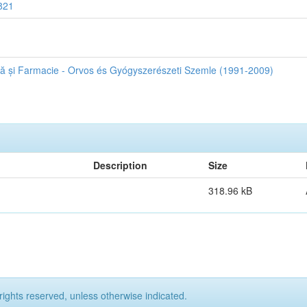
6821
ină și Farmacie - Orvos és Gyógyszerészeti Szemle (1991-2009)
Description
Size
318.96 kB
rights reserved, unless otherwise indicated.