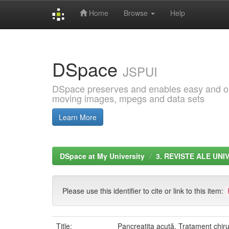
Home
Browse
Help
Skip
navigation
DSpace
JSPUI
DSpace preserves and enables easy and open
moving images, mpegs and data sets
Learn More
DSpace at My University
3. REVISTE ALE UNI
Please use this identifier to cite or link to this item:
Title:
Pancreatita acută. Tratament chiru