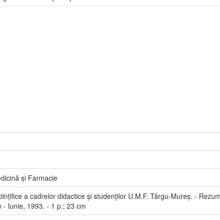
dicină și Farmacie
țifice a cadrelor didactice și studenților U.M.F. Târgu-Mureș. - Rezumat
 - Iunie, 1993. - 1 p.; 23 cm