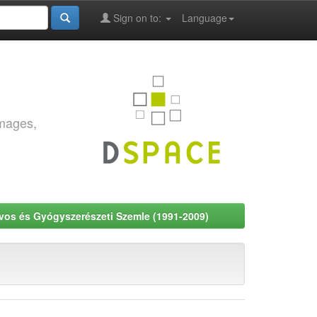
Sign on to:
Language
images,
Orvos és Gyógyszerészeti Szemle (1991-2009)