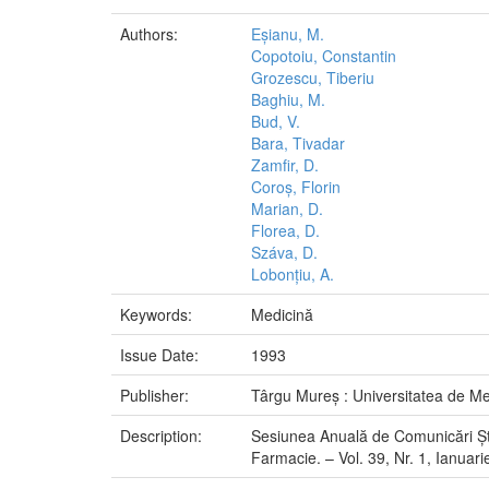
Authors:
Eșianu, M.
Copotoiu, Constantin
Grozescu, Tiberiu
Baghiu, M.
Bud, V.
Bara, Tivadar
Zamfir, D.
Coroș, Florin
Marian, D.
Florea, D.
Száva, D.
Lobonțiu, A.
Keywords:
Medicină
Issue Date:
1993
Publisher:
Târgu Mureș : Universitatea de Me
Description:
Sesiunea Anuală de Comunicări Știin
Farmacie. – Vol. 39, Nr. 1, Ianuarie