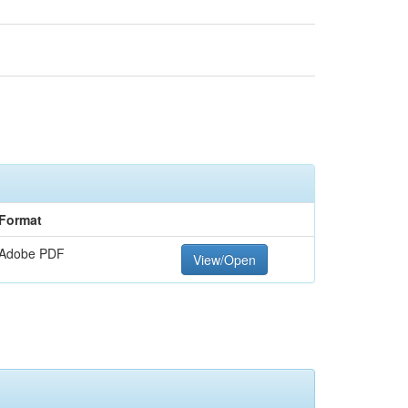
Format
Adobe PDF
View/Open