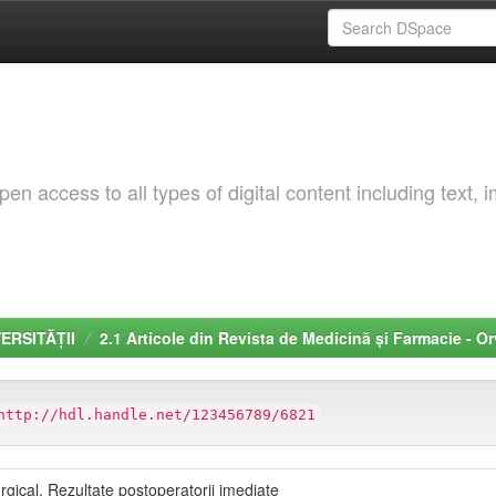
 access to all types of digital content including text, 
VERSITĂȚII
2.1 Articole din Revista de Medicină și Farmacie - 
http://hdl.handle.net/123456789/6821
rgical. Rezultate postoperatorii imediate