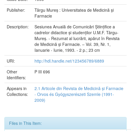
Publisher:
Târgu Mureș : Universitatea de Medicină și
Farmacie
Description:
Sesiunea Anuală de Comunicări Științifice a
cadrelor didactice și studenților U.M.F. Târgu-
Mureș. - Rezumat al lucrării, apărut în Revista
de Medicină și Farmacie. – Vol. 39, Nr. 1,
Ianuarie - Iunie, 1993. - 2 p.; 23 cm
URI:
http://hdl.handle.net/123456789/6889
Other
P III 696
Identifiers:
Appears in
2.1 Articole din Revista de Medicină și Farmacie
Collections:
- Orvos és Gyógyszerészeti Szemle (1991-
2009)
Files in This Item: