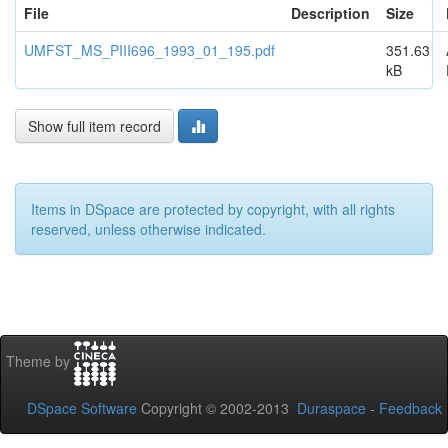
File
Description
Size
UMFST_MS_PIII696_1993_01_195.pdf
351.63
kB
Show full item record
Items in DSpace are protected by copyright, with all rights
reserved, unless otherwise indicated.
Theme by
DSpace Software
Copyright © 2002-2013
Duraspace
-
Feedback