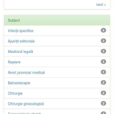
next >
Subject
Infecții specifice
4
Apariții editoriale
3
Medicină legală
3
Naștere
3
Avort provocat medical
2
Balneoterapie
2
Chirurgie
2
Chirurgie ginecologică
2
2