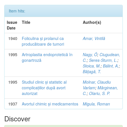
Item hits:
Issue
Title
Author(s)
Date
1940
Foliculina și prolanul ca
Amar, Vintilă
producătoare de tumori
1995
Artroplastia endoprotetică în
Nagy, Ő
;
Ciugudean,
gonartroză
C.
;
Seres-Sturm, L.
;
Stoica, M.
;
Bálint, A.
;
Bățagă, T.
1995
Studiul clinic și statistic al
Molnar, Claudiu
complicațiilor după avort
Varlam
;
Mărginean,
autorizat
C.
;
Olariu, S. P.
1937
Avortul chimic și medicamentos
Migula, Roman
Discover