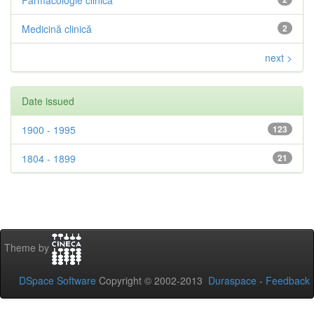
Farmacologie clinică
Medicină clinică
2
next >
Date issued
1900 - 1995
123
1804 - 1899
21
Theme by
DSpace Software
Copyright © 2002-2013
Duraspace
-
Feedback