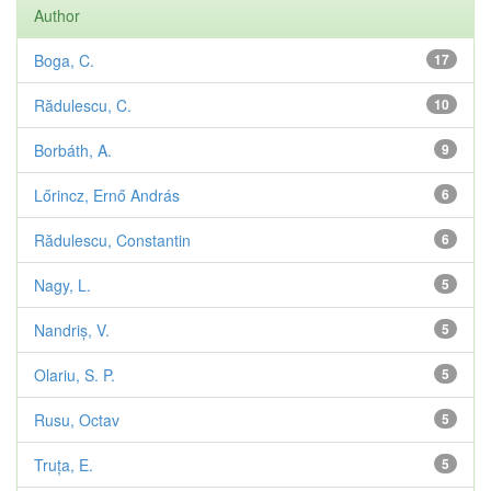
Author
Boga, C.
17
Rădulescu, C.
10
Borbáth, A.
9
Lőrincz, Ernő András
6
Rădulescu, Constantin
6
Nagy, L.
5
Nandriș, V.
5
Olariu, S. P.
5
Rusu, Octav
5
Truța, E.
5