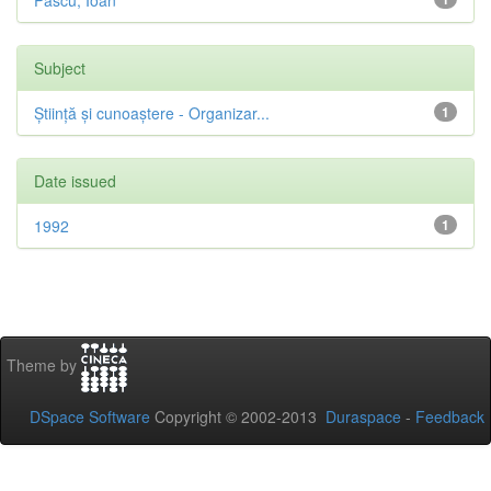
Pascu, Ioan
Subject
Știință și cunoaștere - Organizar...
1
Date issued
1992
1
Theme by
DSpace Software
Copyright © 2002-2013
Duraspace
-
Feedback