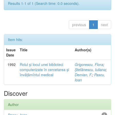
Results 1-1 of 1 (Search time: 0.0 seconds).
previous
1
next
Item hits:
Issue
Title
Author(s)
Date
1992
Rolul și locul unei biblioteci
Grigorescu, Flora
;
computerizate în cercetarea și
Ștefănescu, Iuliana
;
învățămîntul medical
Demian, F.
;
Pascu,
Ioan
Discover
Author
1