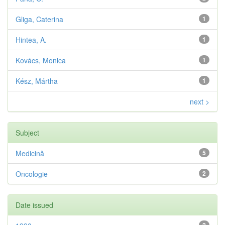
Gliga, Caterina
1
Hintea, A.
1
Kovács, Monica
1
Kész, Mártha
1
next >
Subject
Medicină
5
Oncologie
2
Date issued