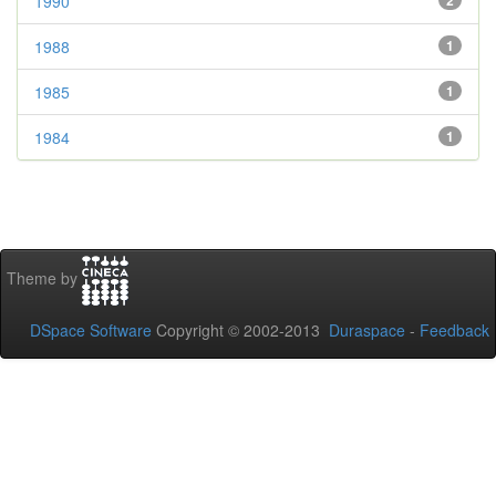
1990
2
1988
1
1985
1
1984
1
Theme by
DSpace Software
Copyright © 2002-2013
Duraspace
-
Feedback