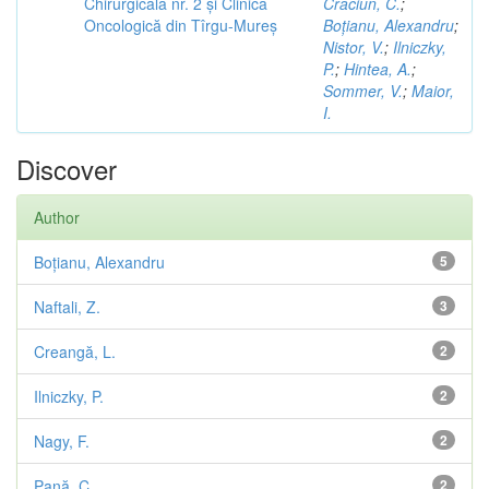
Chirurgicală nr. 2 și Clinica
Crăciun, C.
;
Oncologică din Tîrgu-Mureș
Boțianu, Alexandru
;
Nistor, V.
;
Ilniczky,
P.
;
Hintea, A.
;
Sommer, V.
;
Maior,
I.
Discover
Author
Boțianu, Alexandru
5
Naftali, Z.
3
Creangă, L.
2
Ilniczky, P.
2
Nagy, F.
2
Pană, C.
2