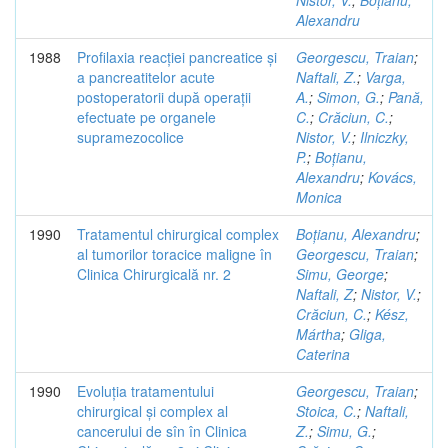
Nistor, V.
;
Boțianu,
Alexandru
1988
Profilaxia reacției pancreatice și
Georgescu, Traian
;
a pancreatitelor acute
Naftali, Z.
;
Varga,
postoperatorii după operații
A.
;
Simon, G.
;
Pană,
efectuate pe organele
C.
;
Crăciun, C.
;
supramezocolice
Nistor, V.
;
Ilniczky,
P.
;
Boțianu,
Alexandru
;
Kovács,
Monica
1990
Tratamentul chirurgical complex
Boțianu, Alexandru
;
al tumorilor toracice maligne în
Georgescu, Traian
;
Clinica Chirurgicală nr. 2
Simu, George
;
Naftali, Z
;
Nistor, V.
;
Crăciun, C.
;
Kész,
Mártha
;
Gliga,
Caterina
1990
Evoluția tratamentului
Georgescu, Traian
;
chirurgical și complex al
Stoica, C.
;
Naftali,
cancerului de sîn în Clinica
Z.
;
Simu, G.
;