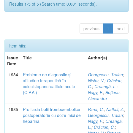
Results 1-5 of 5 (Search time: 0.001 seconds).
previous
1
next
Item hits:
Issue
Title
Author(s)
Date
1984
Probleme de diagnostic și
Georgescu, Traian
;
atitudine terapeutică în
Nistor, V.
;
Crăciun,
colecistopancreatitele acute
C.
;
Creangă, L.
;
(C.P.A.)
Nagy, F.
;
Boțianu,
Alexandru
1985
Profilaxia bolii tromboembolice
Pană, C.
;
Naftali, Z.
;
postoperatorie cu doze mici de
Georgescu, Traian
;
heparină
Nagy, F.
;
Creangă,
L.
;
Crăciun, C.
;