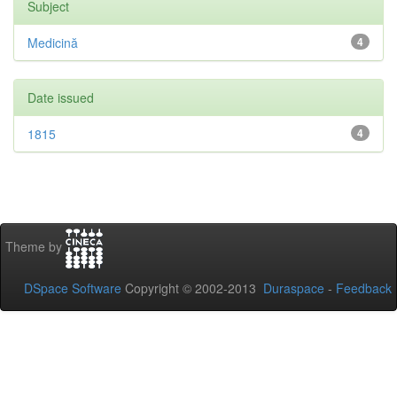
Subject
Medicină
4
Date issued
1815
4
Theme by
DSpace Software
Copyright © 2002-2013
Duraspace
-
Feedback