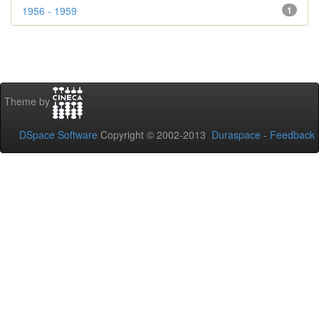
1956 - 1959
1
Theme by
DSpace Software
Copyright © 2002-2013
Duraspace
-
Feedback