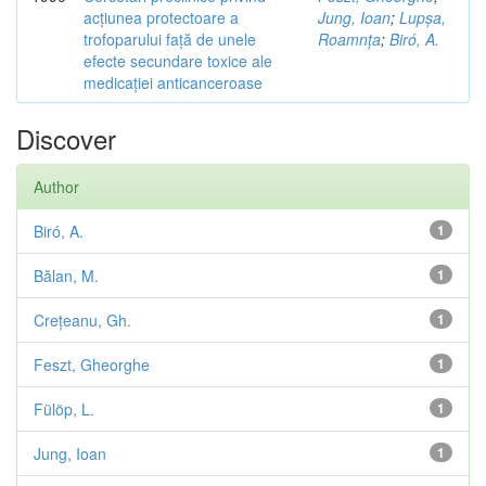
acțiunea protectoare a
Jung, Ioan
;
Lupșa,
trofoparului față de unele
Roamnța
;
Biró, A.
efecte secundare toxice ale
medicației anticanceroase
Discover
Author
Biró, A.
1
Bălan, M.
1
Crețeanu, Gh.
1
Feszt, Gheorghe
1
Fülöp, L.
1
Jung, Ioan
1