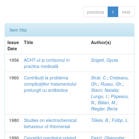
previous
1
next
Item hits:
Issue
Title
Author(s)
Date
1956
ACHT-ul și cortizonul în
Szigeti, Gyula
practica medicală
1960
Contribuții la problema
Strat, C.
;
Crețeanu,
complicațiilor tratamentului
Gh.
;
Russu, Gh.
;
prelungit cu antibiotice
Stavri, Natalia
;
Lungu, I.
;
Popescu,
N.
;
Bălan, M.
;
Riegler, Berta
1980
Studies on electrochemical
Tőkés, B.
;
Fülöp, L.
behaviour of thiomersal
1990
Cercetări preclinice privind
Feszt, Gheorghe
;