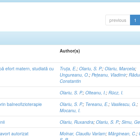
previous
1
Author(s)
pă efort matern, studiată cu
Truța, E.
;
Olariu, S. P.
;
Olariu, Marcela
;
Ungureanu, O.
;
Pețeanu, Vladimir
;
Rădul
Constantin
Olariu, S. P.
;
Olteanu, I.
;
Rücz, I.
prin balneofizioterapie
Olariu, S. P.
;
Tereanu, E.
;
Vasilescu, G.
;
Mocanu, I.
nii
Olariu, Ruxandra
;
Olariu, S. P.
;
Simu, Ge
ă avort autorizat
Molnar, Claudiu Varlam
;
Mărginean, C.
;
S. P.