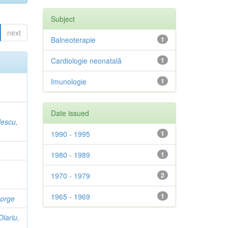
Subject
next
Balneoterapie
1
Cardiologie neonatală
1
Imunologie
1
Date issued
escu,
1990 - 1995
1
1980 - 1989
1
1970 - 1979
2
1965 - 1969
1
orge
Olariu,