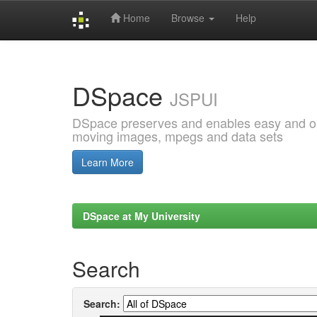
Home
Browse
Help
Skip
navigation
DSpace
JSPUI
DSpace preserves and enables easy and open
moving images, mpegs and data sets
Learn More
DSpace at My University
Search
Search: