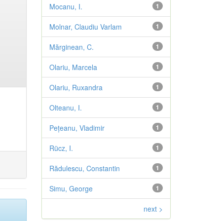
Mocanu, I.
1
Molnar, Claudiu Varlam
1
Mărginean, C.
1
Olariu, Marcela
1
Olariu, Ruxandra
1
Olteanu, I.
1
Pețeanu, Vladimir
1
Rücz, I.
1
Rădulescu, Constantin
1
Simu, George
1
next >