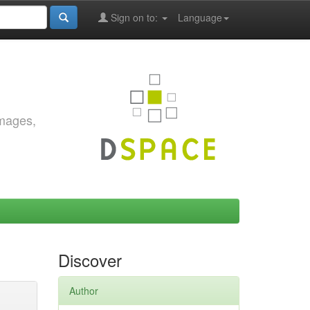
Sign on to:
Language
images,
Discover
Author