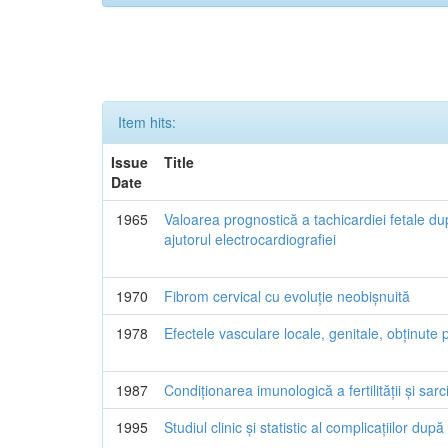
Item hits:
Issue
Title
Date
1965
Valoarea prognostică a tachicardiei fetale du
ajutorul electrocardiografiei
1970
Fibrom cervical cu evoluție neobișnuită
1978
Efectele vasculare locale, genitale, obținute 
1987
Condiționarea imunologică a fertilității și sarci
1995
Studiul clinic și statistic al complicațiilor dup