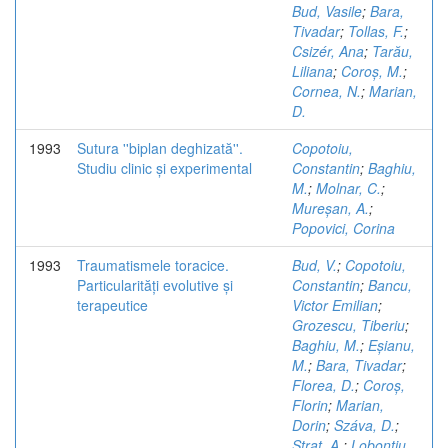
Bud, Vasile
;
Bara,
Tivadar
;
Tollas, F.
;
Csizér, Ana
;
Tarău,
Liliana
;
Coroș, M.
;
Cornea, N.
;
Marian,
D.
1993
Sutura ''biplan deghizată''.
Copotoiu,
Studiu clinic și experimental
Constantin
;
Baghiu,
M.
;
Molnar, C.
;
Mureșan, A.
;
Popovici, Corina
1993
Traumatismele toracice.
Bud, V.
;
Copotoiu,
Particularități evolutive și
Constantin
;
Bancu,
terapeutice
Victor Emilian
;
Grozescu, Tiberiu
;
Baghiu, M.
;
Eșianu,
M.
;
Bara, Tivadar
;
Florea, D.
;
Coroș,
Florin
;
Marian,
Dorin
;
Száva, D.
;
Strat, A.
;
Lobonțiu,