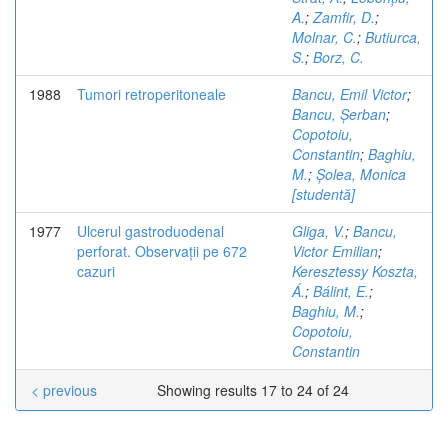
A.
;
Zamfir, D.
;
Molnar, C.
;
Butiurca,
S.
;
Borz, C.
1988
Tumori retroperitoneale
Bancu, Emil Victor
;
Bancu, Șerban
;
Copotoiu,
Constantin
;
Baghiu,
M.
;
Șolea, Monica
[studentă]
1977
Ulcerul gastroduodenal
Gliga, V.
;
Bancu,
perforat. Observații pe 672
Victor Emilian
;
cazuri
Keresztessy Koszta,
Á.
;
Bálint, E.
;
Baghiu, M.
;
Copotoiu,
Constantin
< previous
Showing results 17 to 24 of 24