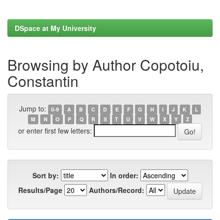
DSpace at My University
Browsing by Author Copotoiu,
Constantin
Jump to:
0-9
A
B
C
D
E
F
G
H
I
J
K
L
M
N
O
P
Q
R
S
T
U
V
W
X
Y
Z
or enter first few letters:
Sort by:
In order:
Results/Page
Authors/Record: