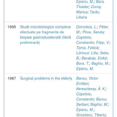
Eșianu, M.
;
Bara,
Tivadar
;
Coroș,
Marius
;
Tarău,
Liliana
1995
Studii microbiologice complexe
Domokos, L.
;
Péter,
efectuate pe fragmente de
M.
;
Piros, Sanda
;
biopsie gastroduodenală (Notă
Copotoiu,
preliminară)
Constantin
;
Filep, V.
;
Toma, Felicia
;
Lőrinczi, Lilla
;
Sebe,
B.
;
Barabás, Enikö
;
Bara, T.
;
Baghiu, M.
;
Eșianu, M.
1987
Surgical problems in the elderly
Bancu, Victor
Emilian
;
Keresztessy, Á. K.
;
Copotoiu,
Constantin
;
Bancu,
Șerban
;
Baghiu, M.
;
Eșianu, M.
;
Grozescu, Tiberiu
;