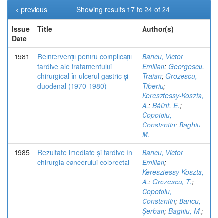
< previous
Showing results 17 to 24 of 24
Issue
Title
Author(s)
Date
1981
Reintervenții pentru complicații
Bancu, Victor
tardive ale tratamentului
Emilian
;
Georgescu,
chirurgical în ulcerul gastric și
Traian
;
Grozescu,
duodenal (1970-1980)
Tiberiu
;
Keresztessy-Koszta,
A.
;
Bálint, E.
;
Copotoiu,
Constantin
;
Baghiu,
M.
1985
Rezultate imediate și tardive în
Bancu, Victor
chirurgia cancerului colorectal
Emilian
;
Keresztessy-Koszta,
A.
;
Grozescu, T.
;
Copotoiu,
Constantin
;
Bancu,
Șerban
;
Baghiu, M.
;