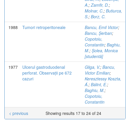
A.
;
Zamfir, D.
;
Molnar, C.
;
Butiurca,
S.
;
Borz, C.
1988
Tumori retroperitoneale
Bancu, Emil Victor
;
Bancu, Șerban
;
Copotoiu,
Constantin
;
Baghiu,
M.
;
Șolea, Monica
[studentă]
1977
Ulcerul gastroduodenal
Gliga, V.
;
Bancu,
perforat. Observații pe 672
Victor Emilian
;
cazuri
Keresztessy Koszta,
Á.
;
Bálint, E.
;
Baghiu, M.
;
Copotoiu,
Constantin
< previous
Showing results 17 to 24 of 24