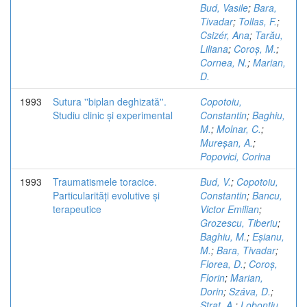
Bud, Vasile
;
Bara,
Tivadar
;
Tollas, F.
;
Csizér, Ana
;
Tarău,
Liliana
;
Coroș, M.
;
Cornea, N.
;
Marian,
D.
1993
Sutura ''biplan deghizată''.
Copotoiu,
Studiu clinic și experimental
Constantin
;
Baghiu,
M.
;
Molnar, C.
;
Mureșan, A.
;
Popovici, Corina
1993
Traumatismele toracice.
Bud, V.
;
Copotoiu,
Particularități evolutive și
Constantin
;
Bancu,
terapeutice
Victor Emilian
;
Grozescu, Tiberiu
;
Baghiu, M.
;
Eșianu,
M.
;
Bara, Tivadar
;
Florea, D.
;
Coroș,
Florin
;
Marian,
Dorin
;
Száva, D.
;
Strat, A.
;
Lobonțiu,