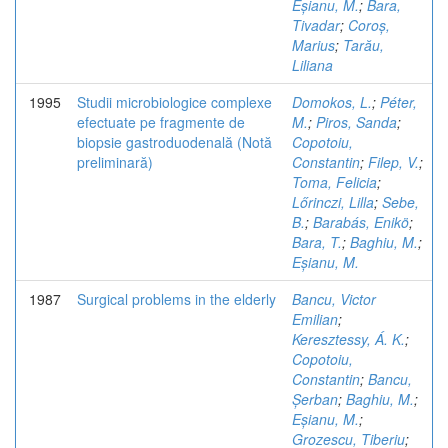
Eșianu, M.
;
Bara,
Tivadar
;
Coroș,
Marius
;
Tarău,
Liliana
1995
Studii microbiologice complexe
Domokos, L.
;
Péter,
efectuate pe fragmente de
M.
;
Piros, Sanda
;
biopsie gastroduodenală (Notă
Copotoiu,
preliminară)
Constantin
;
Filep, V.
;
Toma, Felicia
;
Lőrinczi, Lilla
;
Sebe,
B.
;
Barabás, Enikö
;
Bara, T.
;
Baghiu, M.
;
Eșianu, M.
1987
Surgical problems in the elderly
Bancu, Victor
Emilian
;
Keresztessy, Á. K.
;
Copotoiu,
Constantin
;
Bancu,
Șerban
;
Baghiu, M.
;
Eșianu, M.
;
Grozescu, Tiberiu
;