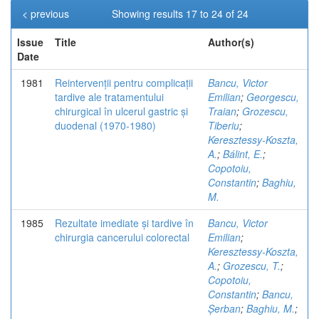
< previous
Showing results 17 to 24 of 24
Issue
Title
Author(s)
Date
1981
Reintervenții pentru complicații
Bancu, Victor
tardive ale tratamentului
Emilian
;
Georgescu,
chirurgical în ulcerul gastric și
Traian
;
Grozescu,
duodenal (1970-1980)
Tiberiu
;
Keresztessy-Koszta,
A.
;
Bálint, E.
;
Copotoiu,
Constantin
;
Baghiu,
M.
1985
Rezultate imediate și tardive în
Bancu, Victor
chirurgia cancerului colorectal
Emilian
;
Keresztessy-Koszta,
A.
;
Grozescu, T.
;
Copotoiu,
Constantin
;
Bancu,
Șerban
;
Baghiu, M.
;