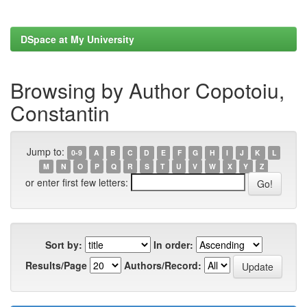
DSpace at My University
Browsing by Author Copotoiu,
Constantin
Jump to:
0-9
A
B
C
D
E
F
G
H
I
J
K
L
M
N
O
P
Q
R
S
T
U
V
W
X
Y
Z
or enter first few letters:
Sort by:
In order:
Results/Page
Authors/Record: