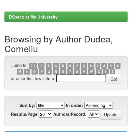
DSpace at My University
Browsing by Author Dudea,
Corneliu
Jump to:
0-9
A
B
C
D
E
F
G
H
I
J
K
L
M
N
O
P
Q
R
S
T
U
V
W
X
Y
Z
or enter first few letters:
Sort by:
In order:
Results/Page
Authors/Record: