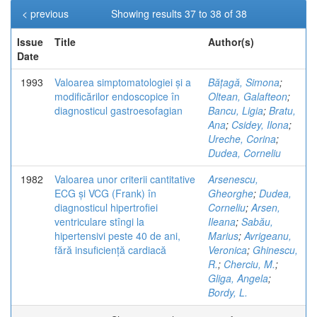
< previous
Showing results 37 to 38 of 38
Issue
Title
Author(s)
Date
1993
Valoarea simptomatologiei și a
Bățagă, Simona
;
modificărilor endoscopice în
Oltean, Galafteon
;
diagnosticul gastroesofagian
Bancu, Ligia
;
Bratu,
Ana
;
Csidey, Ilona
;
Ureche, Corina
;
Dudea, Corneliu
1982
Valoarea unor criterii cantitative
Arsenescu,
ECG și VCG (Frank) în
Gheorghe
;
Dudea,
diagnosticul hipertrofiei
Corneliu
;
Arsen,
ventriculare stîngi la
Ileana
;
Sabău,
hipertensivi peste 40 de ani,
Marius
;
Avrigeanu,
fără insuficiență cardiacă
Veronica
;
Ghinescu,
R.
;
Cherciu, M.
;
Gliga, Angela
;
Bordy, L.