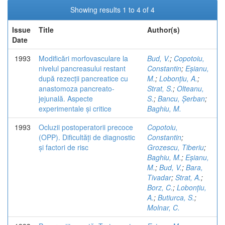
Showing results 1 to 4 of 4
Issue
Title
Author(s)
Date
1993
Modificări morfovasculare la
Bud, V.
;
Copotoiu,
nivelul pancreasului restant
Constantin
;
Eșianu,
după rezecții pancreatice cu
M.
;
Lobonțiu, A.
;
anastomoza pancreato-
Strat, S.
;
Olteanu,
jejunală. Aspecte
S.
;
Bancu, Șerban
;
experimentale și critice
Baghiu, M.
1993
Ocluzii postoperatorii precoce
Copotoiu,
(OPP). Dificultăți de diagnostic
Constantin
;
și factori de risc
Grozescu, Tiberiu
;
Baghiu, M.
;
Eșianu,
M.
;
Bud, V.
;
Bara,
Tivadar
;
Strat, A.
;
Borz, C.
;
Lobonțiu,
A.
;
Butiurca, S.
;
Molnar, C.