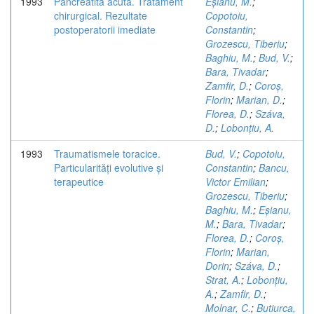
1993
Pancreatita acută. Tratament
Eșianu, M.
;
chirurgical. Rezultate
Copotoiu,
postoperatorii imediate
Constantin
;
Grozescu, Tiberiu
;
Baghiu, M.
;
Bud, V.
;
Bara, Tivadar
;
Zamfir, D.
;
Coroș,
Florin
;
Marian, D.
;
Florea, D.
;
Száva,
D.
;
Lobonțiu, A.
1993
Traumatismele toracice.
Bud, V.
;
Copotoiu,
Particularități evolutive și
Constantin
;
Bancu,
terapeutice
Victor Emilian
;
Grozescu, Tiberiu
;
Baghiu, M.
;
Eșianu,
M.
;
Bara, Tivadar
;
Florea, D.
;
Coroș,
Florin
;
Marian,
Dorin
;
Száva, D.
;
Strat, A.
;
Lobonțiu,
A.
;
Zamfir, D.
;
Molnar, C.
;
Butiurca,