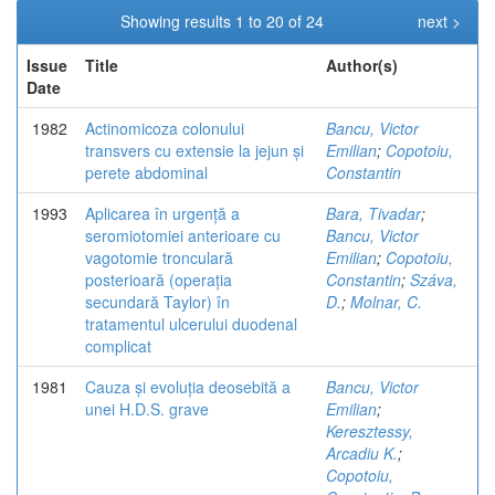
Showing results 1 to 20 of 24
next >
Issue
Title
Author(s)
Date
1982
Actinomicoza colonului
Bancu, Victor
transvers cu extensie la jejun și
Emilian
;
Copotoiu,
perete abdominal
Constantin
1993
Aplicarea în urgență a
Bara, Tivadar
;
seromiotomiei anterioare cu
Bancu, Victor
vagotomie tronculară
Emilian
;
Copotoiu,
posterioară (operația
Constantin
;
Száva,
secundară Taylor) în
D.
;
Molnar, C.
tratamentul ulcerului duodenal
complicat
1981
Cauza și evoluția deosebită a
Bancu, Victor
unei H.D.S. grave
Emilian
;
Keresztessy,
Arcadiu K.
;
Copotoiu,