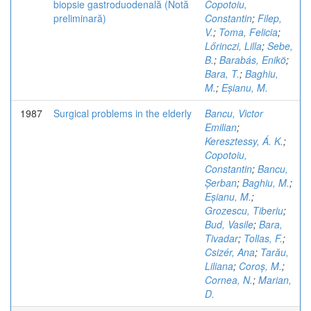
biopsie gastroduodenală (Notă
Copotoiu,
preliminară)
Constantin
;
Filep,
V.
;
Toma, Felicia
;
Lőrinczi, Lilla
;
Sebe,
B.
;
Barabás, Enikö
;
Bara, T.
;
Baghiu,
M.
;
Eșianu, M.
1987
Surgical problems in the elderly
Bancu, Victor
Emilian
;
Keresztessy, Á. K.
;
Copotoiu,
Constantin
;
Bancu,
Șerban
;
Baghiu, M.
;
Eșianu, M.
;
Grozescu, Tiberiu
;
Bud, Vasile
;
Bara,
Tivadar
;
Tollas, F.
;
Csizér, Ana
;
Tarău,
Liliana
;
Coroș, M.
;
Cornea, N.
;
Marian,
D.