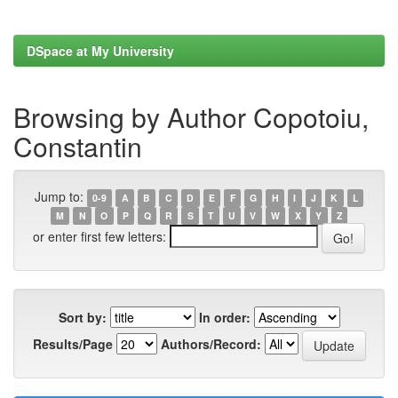
DSpace at My University
Browsing by Author Copotoiu,
Constantin
Jump to:
0-9
A
B
C
D
E
F
G
H
I
J
K
L
M
N
O
P
Q
R
S
T
U
V
W
X
Y
Z
or enter first few letters:
Sort by:
In order:
Results/Page
Authors/Record: