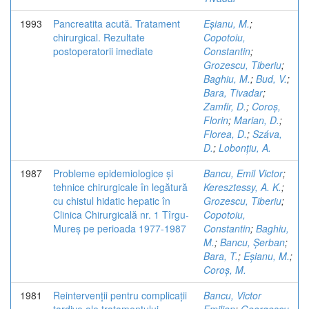
1993
Pancreatita acută. Tratament
Eșianu, M.
;
chirurgical. Rezultate
Copotoiu,
postoperatorii imediate
Constantin
;
Grozescu, Tiberiu
;
Baghiu, M.
;
Bud, V.
;
Bara, Tivadar
;
Zamfir, D.
;
Coroș,
Florin
;
Marian, D.
;
Florea, D.
;
Száva,
D.
;
Lobonțiu, A.
1987
Probleme epidemiologice și
Bancu, Emil Victor
;
tehnice chirurgicale în legătură
Keresztessy, A. K.
;
cu chistul hidatic hepatic în
Grozescu, Tiberiu
;
Clinica Chirurgicală nr. 1 Tîrgu-
Copotoiu,
Mureș pe perioada 1977-1987
Constantin
;
Baghiu,
M.
;
Bancu, Șerban
;
Bara, T.
;
Eșianu, M.
;
Coroș, M.
1981
Reintervenții pentru complicații
Bancu, Victor