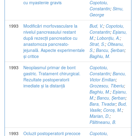
cu myastenie gravis
Copotoiu,
Constantin
;
Simu,
George
1993
Modificări morfovasculare la
Bud, V.
;
Copotoiu,
nivelul pancreasului restant
Constantin
;
Eșianu,
după rezecții pancreatice cu
M.
;
Lobonțiu, A.
;
anastomoza pancreato-
Strat, S.
;
Olteanu,
jejunală. Aspecte experimentale
S.
;
Bancu, Șerban
;
și critice
Baghiu, M.
1993
Neoplasmul primar de bont
Copotoiu,
gastric. Tratament chirurgical.
Constantin
;
Bancu,
Rezultate postoperatorii
Victor Emilian
;
imediate și la distanță
Grozescu, Tiberiu
;
Baghiu, M.
;
Eșianu,
M.
;
Bancu, Șerban
;
Bara, Tivadar
;
Bud,
Vasile
;
Coroș, M.
;
Marian, D.
;
Păltineanu, B.
1993
Ocluzii postoperatorii precoce
Copotoiu,