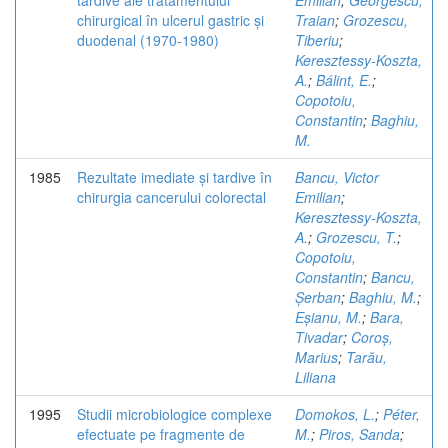
tardive ale tratamentului
Emilian
;
Georgescu,
chirurgical în ulcerul gastric și
Traian
;
Grozescu,
duodenal (1970-1980)
Tiberiu
;
Keresztessy-Koszta,
A.
;
Bálint, E.
;
Copotoiu,
Constantin
;
Baghiu,
M.
1985
Rezultate imediate și tardive în
Bancu, Victor
chirurgia cancerului colorectal
Emilian
;
Keresztessy-Koszta,
A.
;
Grozescu, T.
;
Copotoiu,
Constantin
;
Bancu,
Șerban
;
Baghiu, M.
;
Eșianu, M.
;
Bara,
Tivadar
;
Coroș,
Marius
;
Tarău,
Liliana
1995
Studii microbiologice complexe
Domokos, L.
;
Péter,
efectuate pe fragmente de
M.
;
Piros, Sanda
;