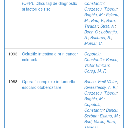
(OPP). Dificultăți de diagnostic
Constantin
;
și factori de risc
Grozescu, Tiberiu
;
Baghiu, M.
;
Eșianu,
M.
;
Bud, V.
;
Bara,
Tivadar
;
Strat, A.
;
Borz, C.
;
Lobonțiu,
A.
;
Butiurca, S.
;
Molnar, C.
1993
Ocluziile intestinale prin cancer
Copotoiu,
colorectal
Constantin
;
Bancu,
Victor Emilian
;
Coroș, M. F.
1988
Operații complexe în tumorile
Bancu, Emil Victor
;
esocardiotuberozitare
Keresztessy, A. K.
;
Grozescu, Tiberiu
;
Baghiu, M.
;
Copotoiu,
Constantin
;
Bancu,
Șerban
;
Eșianu, M.
;
Bud, Vasile
;
Bara,
Tivadar