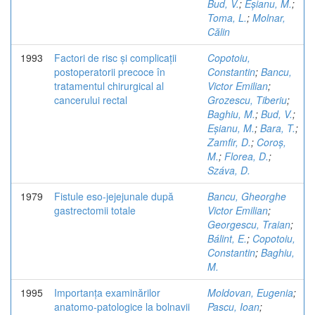
Bud, V.
;
Eșianu, M.
;
Toma, L.
;
Molnar,
Călin
1993
Factori de risc și complicații
Copotoiu,
postoperatorii precoce în
Constantin
;
Bancu,
tratamentul chirurgical al
Victor Emilian
;
cancerului rectal
Grozescu, Tiberiu
;
Baghiu, M.
;
Bud, V.
;
Eșianu, M.
;
Bara, T.
;
Zamfir, D.
;
Coroș,
M.
;
Florea, D.
;
Száva, D.
1979
Fistule eso-jejejunale după
Bancu, Gheorghe
gastrectomii totale
Victor Emilian
;
Georgescu, Traian
;
Bálint, E.
;
Copotoiu,
Constantin
;
Baghiu,
M.
1995
Importanța examinărilor
Moldovan, Eugenia
;
anatomo-patologice la bolnavii
Pascu, Ioan
;