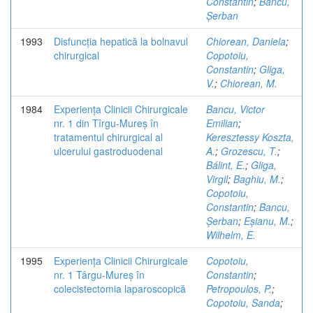
Constantin
;
Bancu,
Șerban
1993
Disfuncția hepatică la bolnavul
Chiorean, Daniela
;
chirurgical
Copotoiu,
Constantin
;
Gliga,
V.
;
Chiorean, M.
1984
Experiența Clinicii Chirurgicale
Bancu, Victor
nr. 1 din Tîrgu-Mureș în
Emilian
;
tratamentul chirurgical al
Keresztessy Koszta,
ulcerului gastroduodenal
A.
;
Grozescu, T.
;
Bálint, E.
;
Gliga,
Virgil
;
Baghiu, M.
;
Copotoiu,
Constantin
;
Bancu,
Șerban
;
Eșianu, M.
;
Wilhelm, E.
1995
Experiența Clinicii Chirurgicale
Copotoiu,
nr. 1 Târgu-Mureș în
Constantin
;
colecistectomia laparoscopică
Petropoulos, P.
;
Copotoiu, Sanda
;